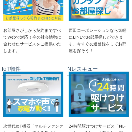
お部屋さがしから契約まですべ
西田コーポレーションなら気軽
てWebで対応！今の社会情勢に
にLINEでお部屋探しができま
合わせたサービスをご提供いた
す。今すぐ友達登録をしてお部
します。
屋を探そう！
IoT物件
Nレスキュー
次世代IoT機器「マルチファンク
24時間駆けつけサービス「Nレ