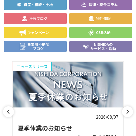
資産・相続・土地
法律・税金コラム
社長ブログ
物件情報
キャンペーン
CSR活動
事業用不動産
NISHIDAの
ブログ
サービス・活動
ニュースリリース
物
01
2026/08/07
夏季休業のお知らせ