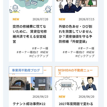
NEW
2026/07/20
NEW
2026/07/15
突然の修繕費に慌てな
外壁の色あせ・ひび割
いために、 賃貸住宅修
れを放置していません
繕共済で考える安定経
か？資産価値を守る予
営
防修繕「外壁塗装」
オーナー様
オーナー様
オーナー様向け
NEW
オーナー様向け
NEW
ピックアップ
ピックアップ
NISHIDAの不動産ニュー
事業用不動産ブログ
NISHIDAの不動産ニュー
ス
ス
2026/06/23
NEW
2026/06/20
テナント成功事例#22
2027年度問題で変わる