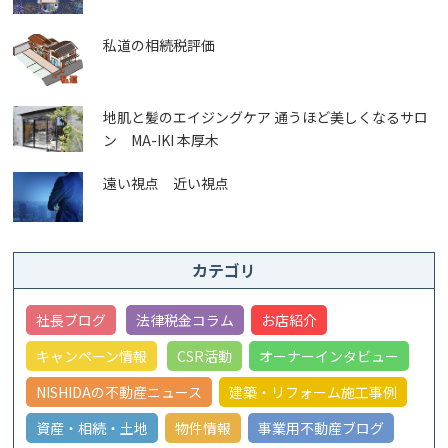
私道の相続税評価
地肌と髪のエイジングケア 通うほど美しくなるサロ
ン MA-IKI 本厚木
遠い視点 近い視点
カテゴリ
社長ブログ
法律税金コラム
お店紹介
キャンペーン情報
CSR活動
オーナーインタビュー
NISHIDAの不動産ニュース
建築・リフォーム施工事例
資産・相続・土地
物件情報
事業用不動産ブログ