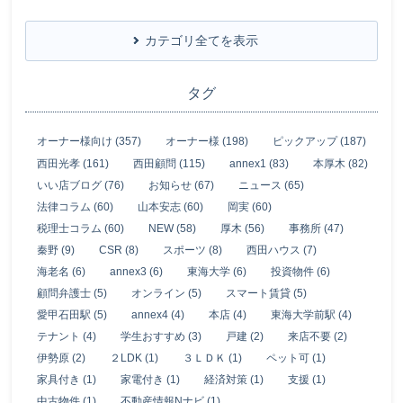
カテゴリ全てを表示
タグ
オーナー様向け (357)
オーナー様 (198)
ピックアップ (187)
西田光孝 (161)
西田顧問 (115)
annex1 (83)
本厚木 (82)
いい店ブログ (76)
お知らせ (67)
ニュース (65)
法律コラム (60)
山本安志 (60)
岡実 (60)
税理士コラム (60)
NEW (58)
厚木 (56)
事務所 (47)
秦野 (9)
CSR (8)
スポーツ (8)
西田ハウス (7)
海老名 (6)
annex3 (6)
東海大学 (6)
投資物件 (6)
顧問弁護士 (5)
オンライン (5)
スマート賃貸 (5)
愛甲石田駅 (5)
annex4 (4)
本店 (4)
東海大学前駅 (4)
テナント (4)
学生おすすめ (3)
戸建 (2)
来店不要 (2)
伊勢原 (2)
２LDK (1)
３ＬＤＫ (1)
ペット可 (1)
家具付き (1)
家電付き (1)
経済対策 (1)
支援 (1)
中古物件 (1)
不動産情報Nナビ (1)