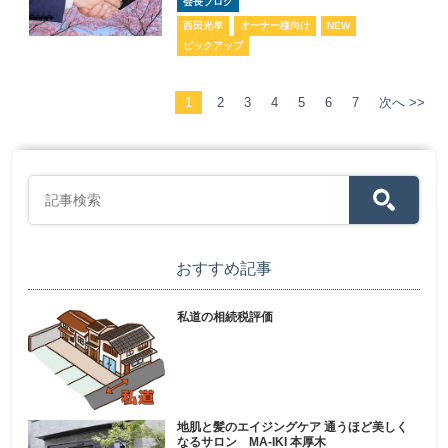
会長ブログ
西田光孝
オーナー様向け
NEW
ピックアップ
1
2
3
4
5
6
7
次へ >>
おすすめ記事
私道の相続税評価
地肌と髪のエイジングケア 通うほど美しく
なるサロン MA-IKI 本厚木