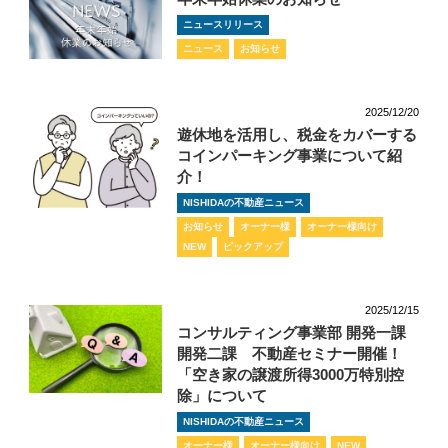
ニュースリリース
ニュース
お知らせ
2025/12/20
遊休地を活用し、税金をカバーする
コインパーキング事業について紹
介！
NISHIDAの不動産ニュース
お知らせ
オーナー様
オーナー様向け
NEW
ピックアップ
2025/12/15
コンサルティング事業部 開発一課
開発二課 不動産セミナー開催！
「空き家の譲渡所得3000万特別控
除」について
NISHIDAの不動産ニュース
オーナー様
オーナー様向け
NEW