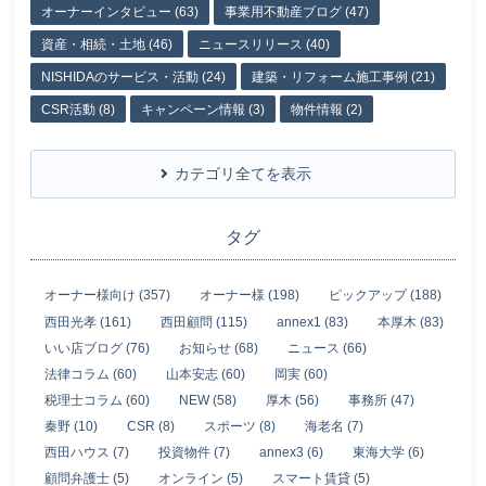
オーナーインタビュー (63)
事業用不動産ブログ (47)
資産・相続・土地 (46)
ニュースリリース (40)
NISHIDAのサービス・活動 (24)
建築・リフォーム施工事例 (21)
CSR活動 (8)
キャンペーン情報 (3)
物件情報 (2)
カテゴリ全てを表示
タグ
オーナー様向け (357)
オーナー様 (198)
ピックアップ (188)
西田光孝 (161)
西田顧問 (115)
annex1 (83)
本厚木 (83)
いい店ブログ (76)
お知らせ (68)
ニュース (66)
法律コラム (60)
山本安志 (60)
岡実 (60)
税理士コラム (60)
NEW (58)
厚木 (56)
事務所 (47)
秦野 (10)
CSR (8)
スポーツ (8)
海老名 (7)
西田ハウス (7)
投資物件 (7)
annex3 (6)
東海大学 (6)
顧問弁護士 (5)
オンライン (5)
スマート賃貸 (5)