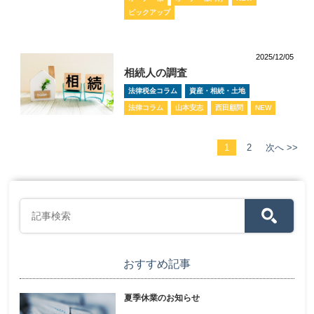
ピックアップ
2025/12/05
相続人の調査
法律税金コラム
資産・相続・土地
法律コラム
山本安志
西田顧問
NEW
1
2
次へ >>
おすすめ記事
夏季休業のお知らせ