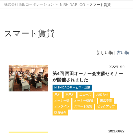
株式会社西田コーポレーション
NISHIDA BLOG
スマート賃貸
スマート賃貸
新しい順 |
古い順
2022/11/10
第4回 西田オーナー会主催セミナー
が開催されました
NISHIDAのサービス・活動
厚木
本厚木
ニュース
お知らせ
オーナー様
オーナー様向け
来店不要
オンライン
スマート賃貸
ピックアップ
投資物件
2021/06/22