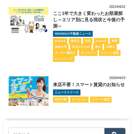
2021/04/22
ここ1年で大きく変わったお部屋探
し～エリア別に見る現状と今後の予
測～
NISHIDAの不動産ニュース
annex4
海老名
本店
annex3
秦野
東海大学
学生おすすめ
厚木
本厚木
オーナー様向け
オンライン
スマート賃貸
ピックアップ
2020/04/23
来店不要！スマート賃貸のお知らせ
ニュースリリース
来店不要
オンライン
スマート賃貸