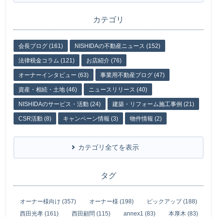
カテゴリ
会長ブログ (161)
NISHIDAの不動産ニュース (152)
法律税金コラム (121)
お店紹介 (76)
オーナーインタビュー (63)
事業用不動産ブログ (47)
資産・相続・土地 (46)
ニュースリリース (40)
NISHIDAのサービス・活動 (24)
建築・リフォーム施工事例 (21)
CSR活動 (8)
キャンペーン情報 (3)
物件情報 (2)
カテゴリ全てを表示
タグ
オーナー様向け (357)
オーナー様 (198)
ピックアップ (188)
西田光孝 (161)
西田顧問 (115)
annex1 (83)
本厚木 (83)