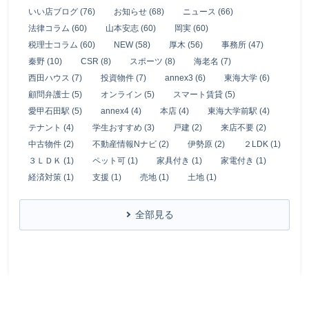
いい店ブログ (76)
お知らせ (68)
ニュース (66)
法律コラム (60)
山本安志 (60)
岡実 (60)
税理士コラム (60)
NEW (58)
厚木 (56)
事務所 (47)
秦野 (10)
CSR (8)
スポーツ (8)
海老名 (7)
西田ハウス (7)
投資物件 (7)
annex3 (6)
東海大学 (6)
顧問弁護士 (5)
オンライン (5)
スマート賃貸 (5)
愛甲石田駅 (5)
annex4 (4)
本店 (4)
東海大学前駅 (4)
テナント (4)
学生おすすめ (3)
戸建 (2)
来店不要 (2)
中古物件 (2)
不動産情報Nナビ (2)
伊勢原 (2)
２LDK (1)
３ＬＤＫ (1)
ペット可 (1)
家具付き (1)
家電付き (1)
経済対策 (1)
支援 (1)
売地 (1)
土地 (1)
全部見る