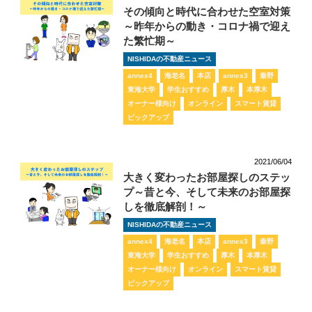
その傾向と時代に合わせた空室対策
～昨年からの動き・コロナ禍で迎え
た繁忙期～
NISHIDAの不動産ニュース
annex4
海老名
本店
annex3
秦野
東海大学
学生おすすめ
厚木
本厚木
オーナー様向け
オンライン
スマート賃貸
ピックアップ
2021/06/04
大きく変わったお部屋探しのステッ
プ～昔と今、そして未来のお部屋探
しを徹底解剖！～
NISHIDAの不動産ニュース
annex4
海老名
本店
annex3
秦野
東海大学
学生おすすめ
厚木
本厚木
オーナー様向け
オンライン
スマート賃貸
ピックアップ