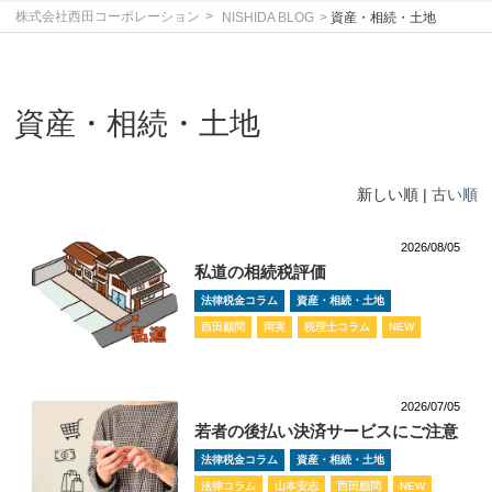
株式会社西田コーポレーション
NISHIDA BLOG
資産・相続・土地
資産・相続・土地
新しい順 |
古い順
2026/08/05
私道の相続税評価
法律税金コラム
資産・相続・土地
西田顧問
岡実
税理士コラム
NEW
2026/07/05
若者の後払い決済サービスにご注意
法律税金コラム
資産・相続・土地
法律コラム
山本安志
西田顧問
NEW