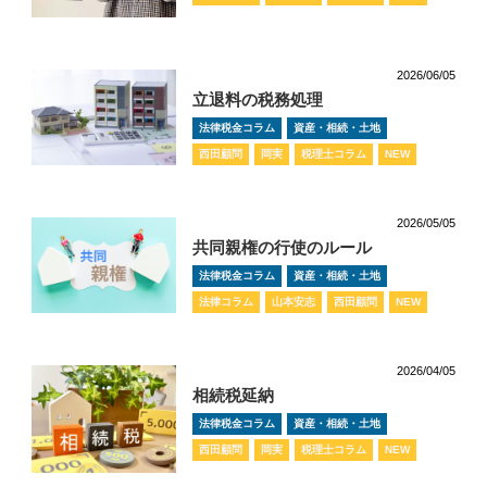
2026/06/05
立退料の税務処理
法律税金コラム
資産・相続・土地
西田顧問
岡実
税理士コラム
NEW
2026/05/05
共同親権の行使のルール
法律税金コラム
資産・相続・土地
法律コラム
山本安志
西田顧問
NEW
2026/04/05
相続税延納
法律税金コラム
資産・相続・土地
西田顧問
岡実
税理士コラム
NEW