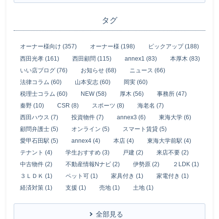
タグ
オーナー様向け (357)
オーナー様 (198)
ピックアップ (188)
西田光孝 (161)
西田顧問 (115)
annex1 (83)
本厚木 (83)
いい店ブログ (76)
お知らせ (68)
ニュース (66)
法律コラム (60)
山本安志 (60)
岡実 (60)
税理士コラム (60)
NEW (58)
厚木 (56)
事務所 (47)
秦野 (10)
CSR (8)
スポーツ (8)
海老名 (7)
西田ハウス (7)
投資物件 (7)
annex3 (6)
東海大学 (6)
顧問弁護士 (5)
オンライン (5)
スマート賃貸 (5)
愛甲石田駅 (5)
annex4 (4)
本店 (4)
東海大学前駅 (4)
テナント (4)
学生おすすめ (3)
戸建 (2)
来店不要 (2)
中古物件 (2)
不動産情報Nナビ (2)
伊勢原 (2)
２LDK (1)
３ＬＤＫ (1)
ペット可 (1)
家具付き (1)
家電付き (1)
経済対策 (1)
支援 (1)
売地 (1)
土地 (1)
全部見る