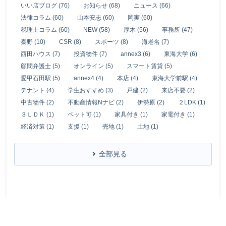
いい店ブログ (76)
お知らせ (68)
ニュース (66)
法律コラム (60)
山本安志 (60)
岡実 (60)
税理士コラム (60)
NEW (58)
厚木 (56)
事務所 (47)
秦野 (10)
CSR (8)
スポーツ (8)
海老名 (7)
西田ハウス (7)
投資物件 (7)
annex3 (6)
東海大学 (6)
顧問弁護士 (5)
オンライン (5)
スマート賃貸 (5)
愛甲石田駅 (5)
annex4 (4)
本店 (4)
東海大学前駅 (4)
テナント (4)
学生おすすめ (3)
戸建 (2)
来店不要 (2)
中古物件 (2)
不動産情報Nナビ (2)
伊勢原 (2)
２LDK (1)
３ＬＤＫ (1)
ペット可 (1)
家具付き (1)
家電付き (1)
経済対策 (1)
支援 (1)
売地 (1)
土地 (1)
全部見る