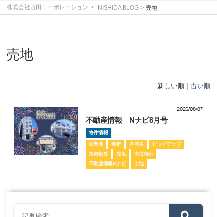
株式会社西田コーポレーション
NISHIDA BLOG
売地
売地
新しい順 |
古い順
2026/08/07
不動産情報 Nナビ8月号
物件情報
海老名
秦野
本厚木
ピックアップ
投資物件
売地
中古物件
不動産情報Nナビ
土地