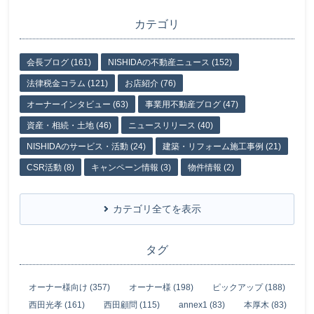
カテゴリ
会長ブログ (161)
NISHIDAの不動産ニュース (152)
法律税金コラム (121)
お店紹介 (76)
オーナーインタビュー (63)
事業用不動産ブログ (47)
資産・相続・土地 (46)
ニュースリリース (40)
NISHIDAのサービス・活動 (24)
建築・リフォーム施工事例 (21)
CSR活動 (8)
キャンペーン情報 (3)
物件情報 (2)
カテゴリ全てを表示
タグ
オーナー様向け (357)
オーナー様 (198)
ピックアップ (188)
西田光孝 (161)
西田顧問 (115)
annex1 (83)
本厚木 (83)