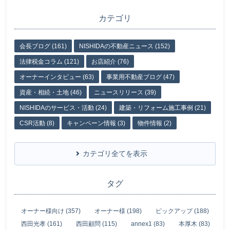
カテゴリ
会長ブログ (161)
NISHIDAの不動産ニュース (152)
法律税金コラム (121)
お店紹介 (76)
オーナーインタビュー (63)
事業用不動産ブログ (47)
資産・相続・土地 (46)
ニュースリリース (39)
NISHIDAのサービス・活動 (24)
建築・リフォーム施工事例 (21)
CSR活動 (8)
キャンペーン情報 (3)
物件情報 (2)
カテゴリ全てを表示
タグ
オーナー様向け (357)
オーナー様 (198)
ピックアップ (188)
西田光孝 (161)
西田顧問 (115)
annex1 (83)
本厚木 (83)