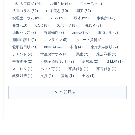
いい店ブログ (76)
お知らせ (67)
ニュース (65)
法律コラム (60)
山本安志 (60)
岡実 (60)
税理士コラム (60)
NEW (58)
厚木 (56)
事務所 (47)
秦野 (10)
CSR (8)
スポーツ (8)
海老名 (7)
西田ハウス (7)
投資物件 (7)
annex3 (6)
東海大学 (6)
顧問弁護士 (5)
オンライン (5)
スマート賃貸 (5)
愛甲石田駅 (5)
annex4 (4)
本店 (4)
東海大学前駅 (4)
テナント (4)
学生おすすめ (3)
戸建 (2)
来店不要 (2)
中古物件 (2)
不動産情報Nナビ (2)
伊勢原 (2)
２LDK (1)
３ＬＤＫ (1)
ペット可 (1)
家具付き (1)
家電付き (1)
経済対策 (1)
支援 (1)
売地 (1)
土地 (1)
全部見る