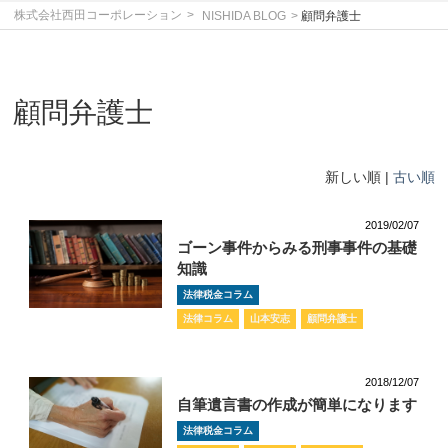
株式会社西田コーポレーション
NISHIDA BLOG
顧問弁護士
顧問弁護士
新しい順 |
古い順
2019/02/07
ゴーン事件からみる刑事事件の基礎
知識
法律税金コラム
法律コラム
山本安志
顧問弁護士
2018/12/07
自筆遺言書の作成が簡単になります
法律税金コラム