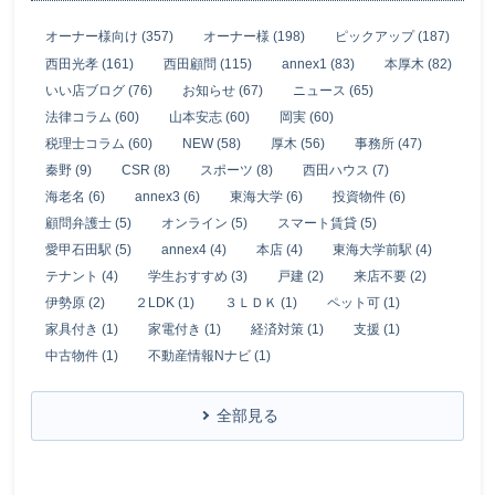
オーナー様向け (357)
オーナー様 (198)
ピックアップ (187)
西田光孝 (161)
西田顧問 (115)
annex1 (83)
本厚木 (82)
いい店ブログ (76)
お知らせ (67)
ニュース (65)
法律コラム (60)
山本安志 (60)
岡実 (60)
税理士コラム (60)
NEW (58)
厚木 (56)
事務所 (47)
秦野 (9)
CSR (8)
スポーツ (8)
西田ハウス (7)
海老名 (6)
annex3 (6)
東海大学 (6)
投資物件 (6)
顧問弁護士 (5)
オンライン (5)
スマート賃貸 (5)
愛甲石田駅 (5)
annex4 (4)
本店 (4)
東海大学前駅 (4)
テナント (4)
学生おすすめ (3)
戸建 (2)
来店不要 (2)
伊勢原 (2)
２LDK (1)
３ＬＤＫ (1)
ペット可 (1)
家具付き (1)
家電付き (1)
経済対策 (1)
支援 (1)
中古物件 (1)
不動産情報Nナビ (1)
全部見る