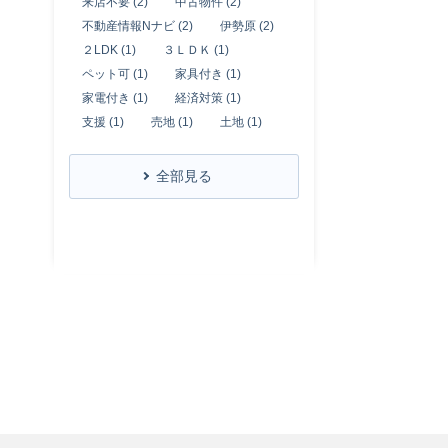
来店不要 (2)
中古物件 (2)
不動産情報Nナビ (2)
伊勢原 (2)
２LDK (1)
３ＬＤＫ (1)
ペット可 (1)
家具付き (1)
家電付き (1)
経済対策 (1)
支援 (1)
売地 (1)
土地 (1)
全部見る