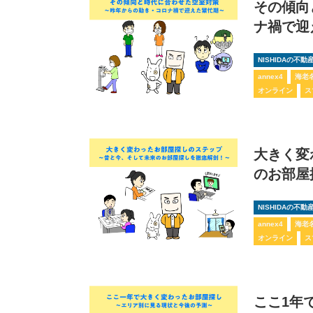
その傾向
ナ禍で迎
NISHIDAの不
annex4
海老
オンライン
ス
大きく変
のお部屋
NISHIDAの不
annex4
海老
オンライン
ス
ここ1年