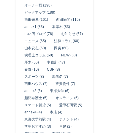
オーナー様 (198)
ピックアップ (188)
西田光孝 (161)
西田顧問 (115)
annex1 (83)
本厚木 (83)
いい店ブログ (76)
お知らせ (67)
ニュース (65)
法律コラム (60)
山本安志 (60)
岡実 (60)
税理士コラム (60)
NEW (58)
厚木 (56)
事務所 (47)
秦野 (10)
CSR (8)
スポーツ (8)
海老名 (7)
西田ハウス (7)
投資物件 (7)
annex3 (6)
東海大学 (6)
顧問弁護士 (5)
オンライン (5)
スマート賃貸 (5)
愛甲石田駅 (5)
annex4 (4)
本店 (4)
東海大学前駅 (4)
テナント (4)
学生おすすめ (3)
戸建 (2)