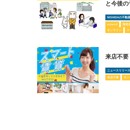
と今後の
NISHIDAの不
annex4
海老
オンライン
ス
来店不要
ニュースリリー
来店不要
オン