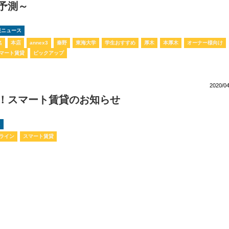
予測～
動産ニュース
名
本店
annex3
秦野
東海大学
学生おすすめ
厚木
本厚木
オーナー様向け
マート賃貸
ピックアップ
2020/04
！スマート賃貸のお知らせ
ス
ライン
スマート賃貸