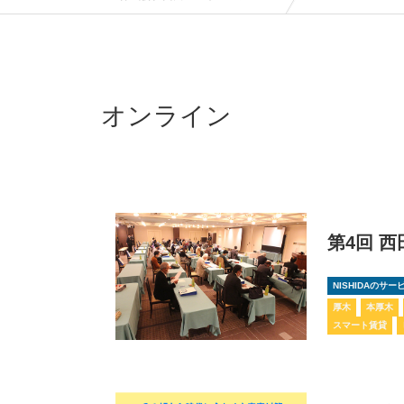
オンライン
第4回 
NISHIDAのサ
厚木
本厚木
スマート賃貸