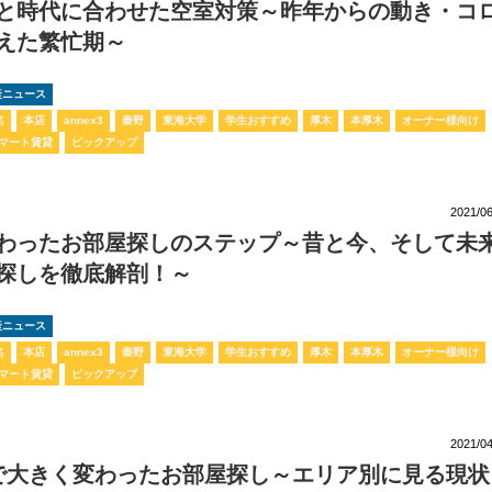
と時代に合わせた空室対策～昨年からの動き・コ
えた繁忙期～
動産ニュース
名
本店
annex3
秦野
東海大学
学生おすすめ
厚木
本厚木
オーナー様向け
マート賃貸
ピックアップ
2021/06
わったお部屋探しのステップ～昔と今、そして未
探しを徹底解剖！～
動産ニュース
名
本店
annex3
秦野
東海大学
学生おすすめ
厚木
本厚木
オーナー様向け
マート賃貸
ピックアップ
2021/04
で大きく変わったお部屋探し～エリア別に見る現状