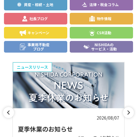
資産・相続・土地
法律・税金コラム
社長ブログ
物件情報
キャンペーン
CSR活動
事業用不動産
NISHIDAの
ブログ
サービス・活動
ニュースリリース
物
01
2026/08/07
夏季休業のお知らせ