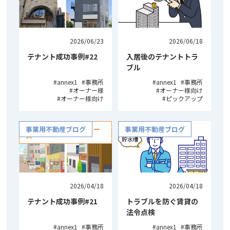
2026/06/23
2026/06/18
テナント成功事例#22
入居後のテナントトラ
ブル
annex1
事務所
annex1
事務所
オーナー様
オーナー様向け
オーナー様向け
ピックアップ
NISHIDAの不動産ニュー
事業用不動産ブログ
事業用不動産ブログ
ス
2026/04/18
2026/04/18
テナント成功事例#21
トラブルを防ぐ賃貸の
法令点検
annex1
事務所
annex1
事務所