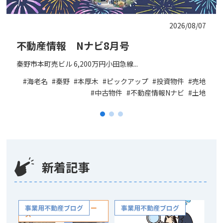
2026/08/07
不動産情報 Nナビ8月号
秦野市本町売ビル 6,200万円小田急線...
海老名
秦野
本厚木
ピックアップ
投資物件
売地
中古物件
不動産情報Nナビ
土地
新着記事
NISHIDAの不動産ニュー
事業用不動産ブログ
事業用不動産ブログ
ス