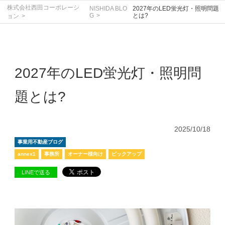
株式会社西田コーポレーシ
NISHIDA BLO
2027年のLED蛍光灯・照明問題
G
とは?
ョン
2027年のLED蛍光灯・照明問
題とは?
2025/10/18
事業用不動産ブログ
annex1
事務所
オーナー様向け
ピックアップ
LINEで送る