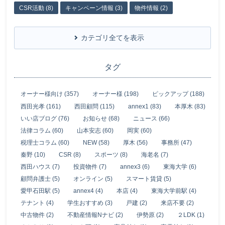
CSR活動 (8)
キャンペーン情報 (3)
物件情報 (2)
カテゴリ全てを表示
タグ
オーナー様向け (357)
オーナー様 (198)
ピックアップ (188)
西田光孝 (161)
西田顧問 (115)
annex1 (83)
本厚木 (83)
いい店ブログ (76)
お知らせ (68)
ニュース (66)
法律コラム (60)
山本安志 (60)
岡実 (60)
税理士コラム (60)
NEW (58)
厚木 (56)
事務所 (47)
秦野 (10)
CSR (8)
スポーツ (8)
海老名 (7)
西田ハウス (7)
投資物件 (7)
annex3 (6)
東海大学 (6)
顧問弁護士 (5)
オンライン (5)
スマート賃貸 (5)
愛甲石田駅 (5)
annex4 (4)
本店 (4)
東海大学前駅 (4)
テナント (4)
学生おすすめ (3)
戸建 (2)
来店不要 (2)
中古物件 (2)
不動産情報Nナビ (2)
伊勢原 (2)
２LDK (1)