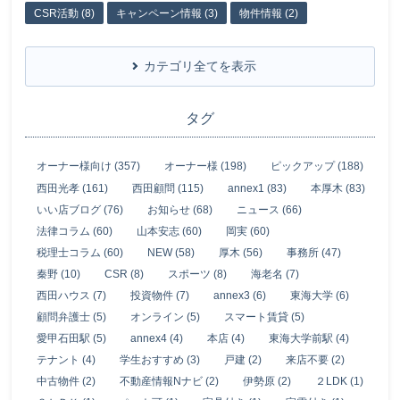
CSR活動 (8)
キャンペーン情報 (3)
物件情報 (2)
カテゴリ全てを表示
タグ
オーナー様向け (357)
オーナー様 (198)
ピックアップ (188)
西田光孝 (161)
西田顧問 (115)
annex1 (83)
本厚木 (83)
いい店ブログ (76)
お知らせ (68)
ニュース (66)
法律コラム (60)
山本安志 (60)
岡実 (60)
税理士コラム (60)
NEW (58)
厚木 (56)
事務所 (47)
秦野 (10)
CSR (8)
スポーツ (8)
海老名 (7)
西田ハウス (7)
投資物件 (7)
annex3 (6)
東海大学 (6)
顧問弁護士 (5)
オンライン (5)
スマート賃貸 (5)
愛甲石田駅 (5)
annex4 (4)
本店 (4)
東海大学前駅 (4)
テナント (4)
学生おすすめ (3)
戸建 (2)
来店不要 (2)
中古物件 (2)
不動産情報Nナビ (2)
伊勢原 (2)
２LDK (1)