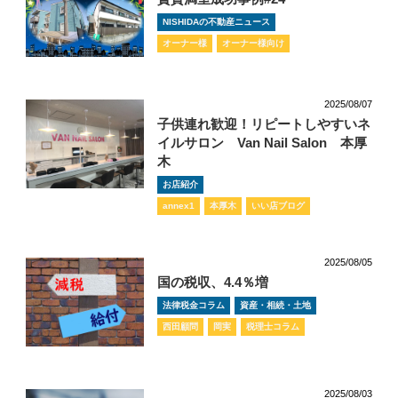
NISHIDAの不動産ニュース
オーナー様
オーナー様向け
2025/08/07
子供連れ歓迎！リピートしやすいネ
イルサロン Van Nail Salon 本厚
木
お店紹介
annex1
本厚木
いい店ブログ
2025/08/05
国の税収、4.4％増
法律税金コラム
資産・相続・土地
西田顧問
岡実
税理士コラム
2025/08/03