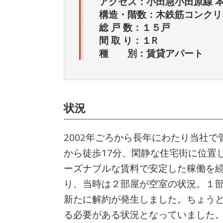
アクセス：小田急小田原線 
構造・階数：木鉄筋コンクリ
総 戸 数：１５戸
間 取 り：１R
種 別：賃貸アパート
状況
2002年ごろから長年にわたり当社
から徒歩17分、閑静な住宅街に位置
ーズナブルな賃料で安定した稼働を続
り、当時は２部屋が空室の状況。１部
新たに解約が発生しました。ちょう
る必要がある状況となっていました