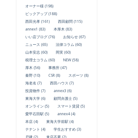
オーナー様 (198)
ピックアップ (188)
西田光孝 (161)
西田顧問 (115)
annex1 (83)
本厚木 (83)
いい店ブログ (76)
お知らせ (67)
ニュース (65)
法律コラム (60)
山本安志 (60)
岡実 (60)
税理士コラム (60)
NEW (58)
厚木 (56)
事務所 (47)
秦野 (10)
CSR (8)
スポーツ (8)
海老名 (7)
西田ハウス (7)
投資物件 (7)
annex3 (6)
東海大学 (6)
顧問弁護士 (5)
オンライン (5)
スマート賃貸 (5)
愛甲石田駅 (5)
annex4 (4)
本店 (4)
東海大学前駅 (4)
テナント (4)
学生おすすめ (3)
戸建 (2)
来店不要 (2)