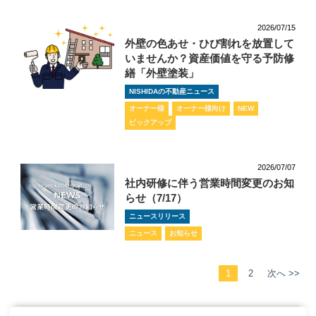
2026/07/15
外壁の色あせ・ひび割れを放置して
いませんか？資産価値を守る予防修
繕「外壁塗装」
NISHIDAの不動産ニュース
オーナー様
オーナー様向け
NEW
ピックアップ
2026/07/07
社内研修に伴う営業時間変更のお知
らせ（7/17）
ニュースリリース
ニュース
お知らせ
1
2
次へ >>