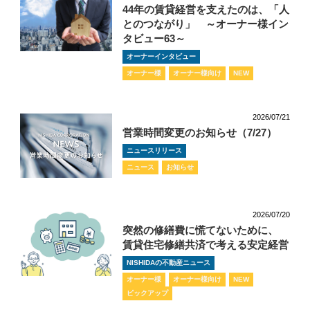
44年の賃貸経営を支えたのは、「人
とのつながり」 ～オーナー様イン
タビュー63～
オーナーインタビュー
オーナー様
オーナー様向け
NEW
2026/07/21
営業時間変更のお知らせ（7/27）
ニュースリリース
ニュース
お知らせ
2026/07/20
突然の修繕費に慌てないために、
賃貸住宅修繕共済で考える安定経営
NISHIDAの不動産ニュース
オーナー様
オーナー様向け
NEW
ピックアップ