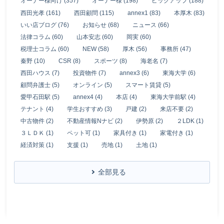
オーナー様向け (357)
オーナー様 (198)
ピックアップ (188)
西田光孝 (161)
西田顧問 (115)
annex1 (83)
本厚木 (83)
いい店ブログ (76)
お知らせ (68)
ニュース (66)
法律コラム (60)
山本安志 (60)
岡実 (60)
税理士コラム (60)
NEW (58)
厚木 (56)
事務所 (47)
秦野 (10)
CSR (8)
スポーツ (8)
海老名 (7)
西田ハウス (7)
投資物件 (7)
annex3 (6)
東海大学 (6)
顧問弁護士 (5)
オンライン (5)
スマート賃貸 (5)
愛甲石田駅 (5)
annex4 (4)
本店 (4)
東海大学前駅 (4)
テナント (4)
学生おすすめ (3)
戸建 (2)
来店不要 (2)
中古物件 (2)
不動産情報Nナビ (2)
伊勢原 (2)
２LDK (1)
３ＬＤＫ (1)
ペット可 (1)
家具付き (1)
家電付き (1)
経済対策 (1)
支援 (1)
売地 (1)
土地 (1)
全部見る