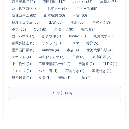
西田光孝 (161)
西田顧問 (115)
annex1 (83)
本厚木 (83)
いい店ブログ (76)
お知らせ (68)
ニュース (66)
法律コラム (60)
山本安志 (60)
岡実 (60)
税理士コラム (60)
NEW (58)
厚木 (56)
事務所 (47)
秦野 (10)
CSR (8)
スポーツ (8)
海老名 (7)
西田ハウス (7)
投資物件 (7)
annex3 (6)
東海大学 (6)
顧問弁護士 (5)
オンライン (5)
スマート賃貸 (5)
愛甲石田駅 (5)
annex4 (4)
本店 (4)
東海大学前駅 (4)
テナント (4)
学生おすすめ (3)
戸建 (2)
来店不要 (2)
中古物件 (2)
不動産情報Nナビ (2)
伊勢原 (2)
２LDK (1)
３ＬＤＫ (1)
ペット可 (1)
家具付き (1)
家電付き (1)
経済対策 (1)
支援 (1)
売地 (1)
土地 (1)
全部見る