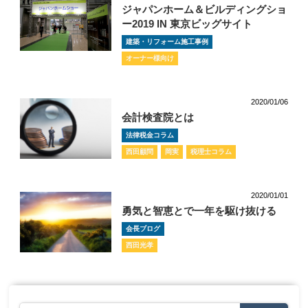
ジャパンホーム＆ビルディングショ
ー2019 IN 東京ビッグサイト
建築・リフォーム施工事例
オーナー様向け
2020/01/06
会計検査院とは
法律税金コラム
西田顧問
岡実
税理士コラム
2020/01/01
勇気と智恵とで一年を駆け抜ける
会長ブログ
西田光孝