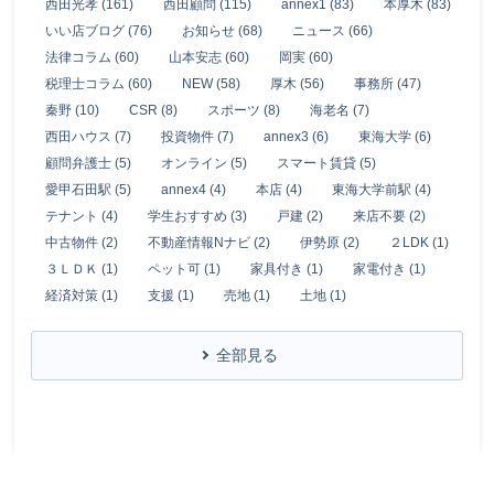
西田光孝 (161)
西田顧問 (115)
annex1 (83)
本厚木 (83)
いい店ブログ (76)
お知らせ (68)
ニュース (66)
法律コラム (60)
山本安志 (60)
岡実 (60)
税理士コラム (60)
NEW (58)
厚木 (56)
事務所 (47)
秦野 (10)
CSR (8)
スポーツ (8)
海老名 (7)
西田ハウス (7)
投資物件 (7)
annex3 (6)
東海大学 (6)
顧問弁護士 (5)
オンライン (5)
スマート賃貸 (5)
愛甲石田駅 (5)
annex4 (4)
本店 (4)
東海大学前駅 (4)
テナント (4)
学生おすすめ (3)
戸建 (2)
来店不要 (2)
中古物件 (2)
不動産情報Nナビ (2)
伊勢原 (2)
２LDK (1)
３ＬＤＫ (1)
ペット可 (1)
家具付き (1)
家電付き (1)
経済対策 (1)
支援 (1)
売地 (1)
土地 (1)
全部見る