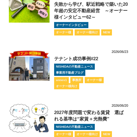
失敗から学び、駅近戦略で築いた20
年超の安定不動産経営 ～オーナー
様インタビュー62～
オーナーインタビュー
オーナー様
オーナー様向け
NEW
2026/06/23
テナント成功事例#22
NISHIDAの不動産ニュース
事業用不動産ブログ
annex1
事務所
オーナー様
オーナー様向け
2026/06/20
2027年度問題で変わる賃貸 選ば
れる基準は“家賃＋光熱費”
NISHIDAの不動産ニュース
オーナー様
オーナー様向け
NEW