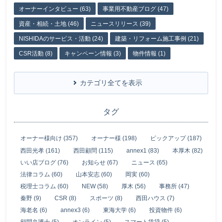
オーナーインタビュー (63)
事業用不動産ブログ (47)
資産・相続・土地 (46)
ニュースリリース (39)
NISHIDAのサービス・活動 (24)
建築・リフォーム施工事例 (21)
CSR活動 (8)
キャンペーン情報 (3)
物件情報 (1)
カテゴリ全てを表示
タグ
オーナー様向け (357)
オーナー様 (198)
ピックアップ (187)
西田光孝 (161)
西田顧問 (115)
annex1 (83)
本厚木 (82)
いい店ブログ (76)
お知らせ (67)
ニュース (65)
法律コラム (60)
山本安志 (60)
岡実 (60)
税理士コラム (60)
NEW (58)
厚木 (56)
事務所 (47)
秦野 (9)
CSR (8)
スポーツ (8)
西田ハウス (7)
海老名 (6)
annex3 (6)
東海大学 (6)
投資物件 (6)