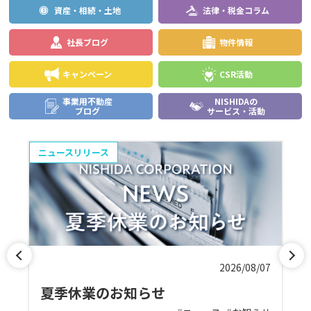
資産・相続・土地
法律・税金コラム
社長ブログ
物件情報
キャンペーン
CSR活動
事業用不動産
NISHIDAの
ブログ
サービス・活動
ニュースリリース
物
01
2026/08/07
夏季休業のお知らせ