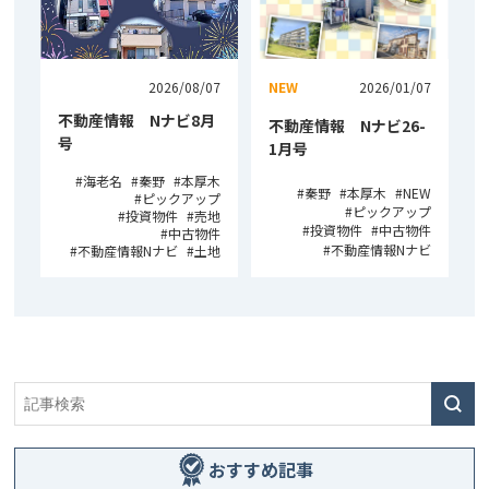
2026/08/07
NEW
2026/01/07
不動産情報 Nナビ8月
不動産情報 Nナビ26-
号
1月号
海老名
秦野
本厚木
秦野
本厚木
NEW
ピックアップ
ピックアップ
投資物件
売地
投資物件
中古物件
中古物件
不動産情報Nナビ
不動産情報Nナビ
土地
おすすめ記事