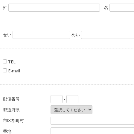
姓
名
せい
めい
TEL
E-mail
郵便番号
-
都道府県
市区郡町村
番地