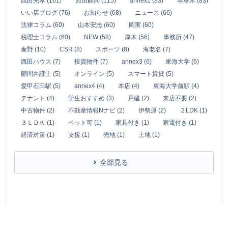
西田光孝 (161)
西田顧問 (115)
annex1 (83)
本厚木 (83)
いい店ブログ (76)
お知らせ (68)
ニュース (66)
法律コラム (60)
山本安志 (60)
岡実 (60)
税理士コラム (60)
NEW (58)
厚木 (56)
事務所 (47)
秦野 (10)
CSR (8)
スポーツ (8)
海老名 (7)
西田ハウス (7)
投資物件 (7)
annex3 (6)
東海大学 (6)
顧問弁護士 (5)
オンライン (5)
スマート賃貸 (5)
愛甲石田駅 (5)
annex4 (4)
本店 (4)
東海大学前駅 (4)
テナント (4)
学生おすすめ (3)
戸建 (2)
来店不要 (2)
中古物件 (2)
不動産情報Nナビ (2)
伊勢原 (2)
２LDK (1)
３ＬＤＫ (1)
ペット可 (1)
家具付き (1)
家電付き (1)
経済対策 (1)
支援 (1)
売地 (1)
土地 (1)
全部見る