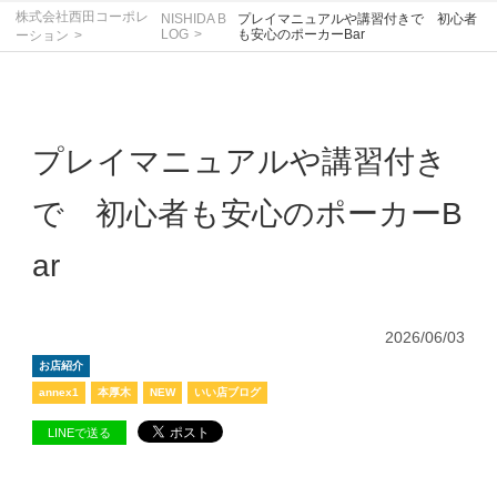
株式会社西田コーポレ
NISHIDA B
プレイマニュアルや講習付きで 初心者
LOG
も安心のポーカーBar
ーション
プレイマニュアルや講習付き
で 初心者も安心のポーカーB
ar
2026/06/03
お店紹介
annex1
本厚木
NEW
いい店ブログ
LINEで送る