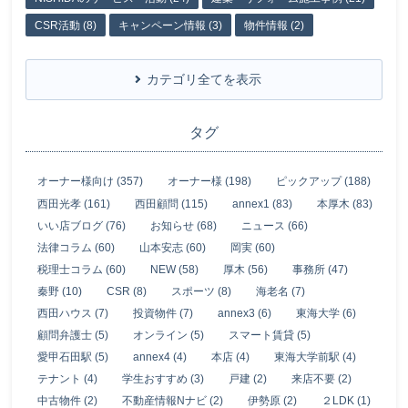
CSR活動 (8)
キャンペーン情報 (3)
物件情報 (2)
カテゴリ全てを表示
タグ
オーナー様向け (357)
オーナー様 (198)
ピックアップ (188)
西田光孝 (161)
西田顧問 (115)
annex1 (83)
本厚木 (83)
いい店ブログ (76)
お知らせ (68)
ニュース (66)
法律コラム (60)
山本安志 (60)
岡実 (60)
税理士コラム (60)
NEW (58)
厚木 (56)
事務所 (47)
秦野 (10)
CSR (8)
スポーツ (8)
海老名 (7)
西田ハウス (7)
投資物件 (7)
annex3 (6)
東海大学 (6)
顧問弁護士 (5)
オンライン (5)
スマート賃貸 (5)
愛甲石田駅 (5)
annex4 (4)
本店 (4)
東海大学前駅 (4)
テナント (4)
学生おすすめ (3)
戸建 (2)
来店不要 (2)
中古物件 (2)
不動産情報Nナビ (2)
伊勢原 (2)
２LDK (1)