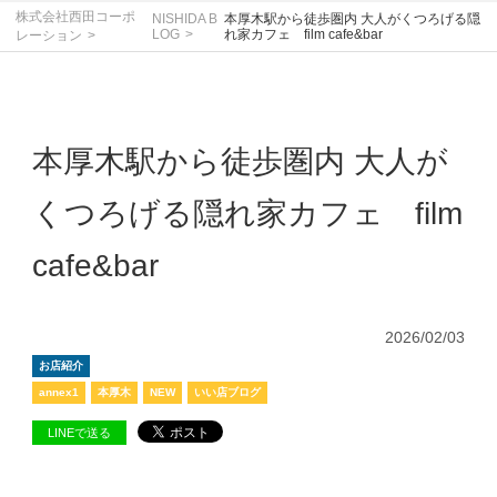
株式会社西田コーポ
NISHIDA B
本厚木駅から徒歩圏内 大人がくつろげる隠
LOG
れ家カフェ film cafe&bar
レーション
本厚木駅から徒歩圏内 大人が
くつろげる隠れ家カフェ film
cafe&bar
2026/02/03
お店紹介
annex1
本厚木
NEW
いい店ブログ
LINEで送る