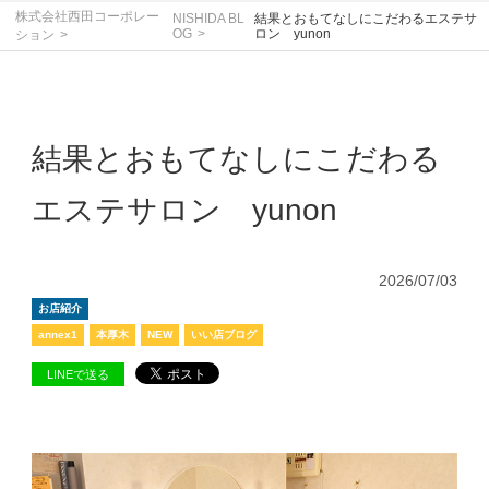
株式会社西田コーポレー
NISHIDA BL
結果とおもてなしにこだわるエステサ
OG
ロン yunon
ション
結果とおもてなしにこだわる
エステサロン yunon
2026/07/03
お店紹介
annex1
本厚木
NEW
いい店ブログ
LINEで送る