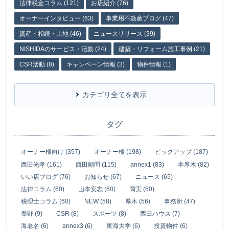
法律税金コラム (121)
お店紹介 (76)
オーナーインタビュー (63)
事業用不動産ブログ (47)
資産・相続・土地 (46)
ニュースリリース (39)
NISHIDAのサービス・活動 (24)
建築・リフォーム施工事例 (21)
CSR活動 (8)
キャンペーン情報 (3)
物件情報 (1)
カテゴリ全てを表示
タグ
オーナー様向け (357)
オーナー様 (198)
ピックアップ (187)
西田光孝 (161)
西田顧問 (115)
annex1 (83)
本厚木 (82)
いい店ブログ (76)
お知らせ (67)
ニュース (65)
法律コラム (60)
山本安志 (60)
岡実 (60)
税理士コラム (60)
NEW (58)
厚木 (56)
事務所 (47)
秦野 (9)
CSR (8)
スポーツ (8)
西田ハウス (7)
海老名 (6)
annex3 (6)
東海大学 (6)
投資物件 (6)