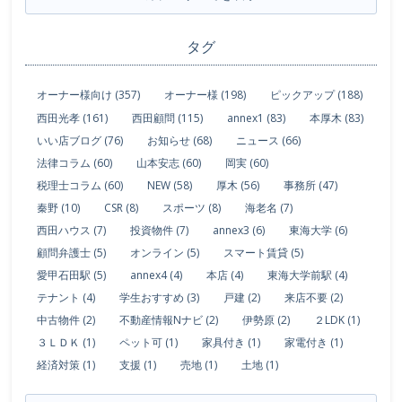
タグ
オーナー様向け (357)
オーナー様 (198)
ピックアップ (188)
西田光孝 (161)
西田顧問 (115)
annex1 (83)
本厚木 (83)
いい店ブログ (76)
お知らせ (68)
ニュース (66)
法律コラム (60)
山本安志 (60)
岡実 (60)
税理士コラム (60)
NEW (58)
厚木 (56)
事務所 (47)
秦野 (10)
CSR (8)
スポーツ (8)
海老名 (7)
西田ハウス (7)
投資物件 (7)
annex3 (6)
東海大学 (6)
顧問弁護士 (5)
オンライン (5)
スマート賃貸 (5)
愛甲石田駅 (5)
annex4 (4)
本店 (4)
東海大学前駅 (4)
テナント (4)
学生おすすめ (3)
戸建 (2)
来店不要 (2)
中古物件 (2)
不動産情報Nナビ (2)
伊勢原 (2)
２LDK (1)
３ＬＤＫ (1)
ペット可 (1)
家具付き (1)
家電付き (1)
経済対策 (1)
支援 (1)
売地 (1)
土地 (1)