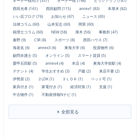
オーナー様向け (357)
オーナー様 (198)
ピックアップ (187)
西田光孝 (161)
西田顧問 (115)
annex1 (83)
本厚木 (82)
いい店ブログ (76)
お知らせ (67)
ニュース (65)
法律コラム (60)
山本安志 (60)
岡実 (60)
税理士コラム (60)
NEW (58)
厚木 (56)
事務所 (47)
秦野 (9)
CSR (8)
スポーツ (8)
西田ハウス (7)
海老名 (6)
annex3 (6)
東海大学 (6)
投資物件 (6)
顧問弁護士 (5)
オンライン (5)
スマート賃貸 (5)
愛甲石田駅 (5)
annex4 (4)
本店 (4)
東海大学前駅 (4)
テナント (4)
学生おすすめ (3)
戸建 (2)
来店不要 (2)
伊勢原 (2)
２LDK (1)
３ＬＤＫ (1)
ペット可 (1)
家具付き (1)
家電付き (1)
経済対策 (1)
支援 (1)
中古物件 (1)
不動産情報Nナビ (1)
全部見る