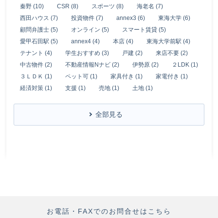
秦野 (10)
CSR (8)
スポーツ (8)
海老名 (7)
西田ハウス (7)
投資物件 (7)
annex3 (6)
東海大学 (6)
顧問弁護士 (5)
オンライン (5)
スマート賃貸 (5)
愛甲石田駅 (5)
annex4 (4)
本店 (4)
東海大学前駅 (4)
テナント (4)
学生おすすめ (3)
戸建 (2)
来店不要 (2)
中古物件 (2)
不動産情報Nナビ (2)
伊勢原 (2)
２LDK (1)
３ＬＤＫ (1)
ペット可 (1)
家具付き (1)
家電付き (1)
経済対策 (1)
支援 (1)
売地 (1)
土地 (1)
全部見る
お電話・FAXでのお問合せはこちら