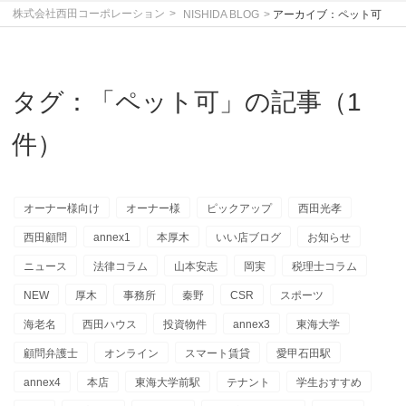
株式会社西田コーポレーション
NISHIDA BLOG
アーカイブ：ペット可
タグ：「ペット可」の記事（1
件）
オーナー様向け
オーナー様
ピックアップ
西田光孝
西田顧問
annex1
本厚木
いい店ブログ
お知らせ
ニュース
法律コラム
山本安志
岡実
税理士コラム
NEW
厚木
事務所
秦野
CSR
スポーツ
海老名
西田ハウス
投資物件
annex3
東海大学
顧問弁護士
オンライン
スマート賃貸
愛甲石田駅
annex4
本店
東海大学前駅
テナント
学生おすすめ