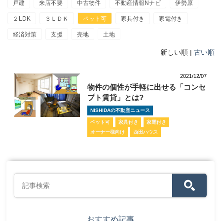
戸建
来店不要
中古物件
不動産情報Nナビ
伊勢原
２LDK
３ＬＤＫ
ペット可
家具付き
家電付き
経済対策
支援
売地
土地
新しい順 |
古い順
2021/12/07
物件の個性が手軽に出せる「コンセ
プト賃貸」とは?
NISHIDAの不動産ニュース
ペット可
家具付き
家電付き
オーナー様向け
西田ハウス
おすすめ記事