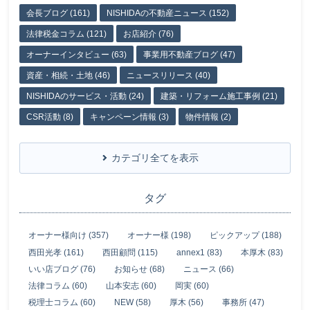
会長ブログ (161)
NISHIDAの不動産ニュース (152)
法律税金コラム (121)
お店紹介 (76)
オーナーインタビュー (63)
事業用不動産ブログ (47)
資産・相続・土地 (46)
ニュースリリース (40)
NISHIDAのサービス・活動 (24)
建築・リフォーム施工事例 (21)
CSR活動 (8)
キャンペーン情報 (3)
物件情報 (2)
カテゴリ全てを表示
タグ
オーナー様向け (357)
オーナー様 (198)
ピックアップ (188)
西田光孝 (161)
西田顧問 (115)
annex1 (83)
本厚木 (83)
いい店ブログ (76)
お知らせ (68)
ニュース (66)
法律コラム (60)
山本安志 (60)
岡実 (60)
税理士コラム (60)
NEW (58)
厚木 (56)
事務所 (47)