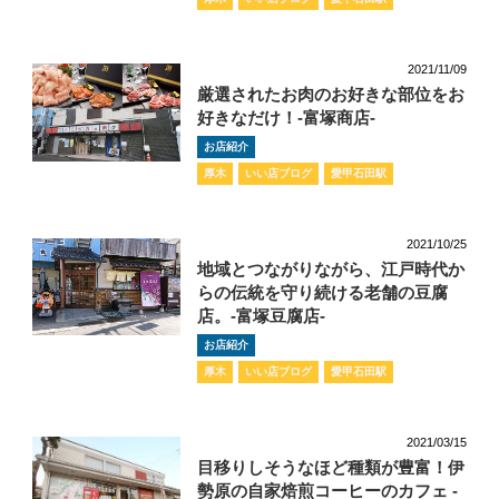
2021/11/09
厳選されたお肉のお好きな部位をお
好きなだけ！-富塚商店-
お店紹介
厚木
いい店ブログ
愛甲石田駅
2021/10/25
地域とつながりながら、江戸時代か
らの伝統を守り続ける老舗の豆腐
店。-富塚豆腐店-
お店紹介
厚木
いい店ブログ
愛甲石田駅
2021/03/15
目移りしそうなほど種類が豊富！伊
勢原の自家焙煎コーヒーのカフェ -