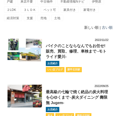
戸建
来店不要
中古物件
不動産情報Nナビ
伊勢原
２LDK
３ＬＤＫ
ペット可
家具付き
家電付き
経済対策
支援
売地
土地
新しい順 |
古い順
2022/11/22
バイクのことならなんでもお任せ!
販売、買取、修理、車検まで -モト
ライド愛川-
お店紹介
いい店ブログ
愛甲石田駅
2022/09/25
最高級の七輪で焼く絶品の炭火料理
を心ゆくまで -炭火ダイニング 壽限
無 Jugem-
お店紹介
厚木
いい店ブログ
愛甲石田駅