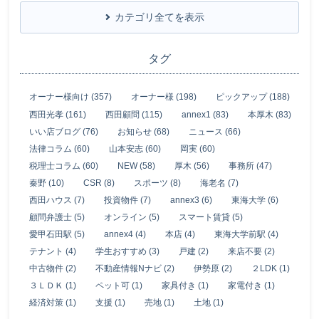
カテゴリ全てを表示
タグ
オーナー様向け (357)
オーナー様 (198)
ピックアップ (188)
西田光孝 (161)
西田顧問 (115)
annex1 (83)
本厚木 (83)
いい店ブログ (76)
お知らせ (68)
ニュース (66)
法律コラム (60)
山本安志 (60)
岡実 (60)
税理士コラム (60)
NEW (58)
厚木 (56)
事務所 (47)
秦野 (10)
CSR (8)
スポーツ (8)
海老名 (7)
西田ハウス (7)
投資物件 (7)
annex3 (6)
東海大学 (6)
顧問弁護士 (5)
オンライン (5)
スマート賃貸 (5)
愛甲石田駅 (5)
annex4 (4)
本店 (4)
東海大学前駅 (4)
テナント (4)
学生おすすめ (3)
戸建 (2)
来店不要 (2)
中古物件 (2)
不動産情報Nナビ (2)
伊勢原 (2)
２LDK (1)
３ＬＤＫ (1)
ペット可 (1)
家具付き (1)
家電付き (1)
経済対策 (1)
支援 (1)
売地 (1)
土地 (1)