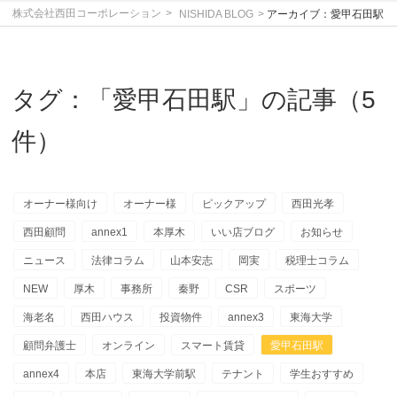
株式会社西田コーポレーション
NISHIDA BLOG
アーカイブ：愛甲石田駅
タグ：「愛甲石田駅」の記事（5
件）
オーナー様向け
オーナー様
ピックアップ
西田光孝
西田顧問
annex1
本厚木
いい店ブログ
お知らせ
ニュース
法律コラム
山本安志
岡実
税理士コラム
NEW
厚木
事務所
秦野
CSR
スポーツ
海老名
西田ハウス
投資物件
annex3
東海大学
顧問弁護士
オンライン
スマート賃貸
愛甲石田駅
annex4
本店
東海大学前駅
テナント
学生おすすめ