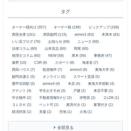
タグ
オーナー様向け (357)
オーナー様 (198)
ピックアップ (188)
西田光孝 (161)
西田顧問 (115)
annex1 (83)
本厚木 (83)
いい店ブログ (76)
お知らせ (68)
ニュース (66)
法律コラム (60)
山本安志 (60)
岡実 (60)
税理士コラム (60)
NEW (58)
厚木 (56)
事務所 (47)
秦野 (10)
CSR (8)
スポーツ (8)
海老名 (7)
西田ハウス (7)
投資物件 (7)
annex3 (6)
東海大学 (6)
顧問弁護士 (5)
オンライン (5)
スマート賃貸 (5)
愛甲石田駅 (5)
annex4 (4)
本店 (4)
東海大学前駅 (4)
テナント (4)
学生おすすめ (3)
戸建 (2)
来店不要 (2)
中古物件 (2)
不動産情報Nナビ (2)
伊勢原 (2)
２LDK (1)
３ＬＤＫ (1)
ペット可 (1)
家具付き (1)
家電付き (1)
経済対策 (1)
支援 (1)
売地 (1)
土地 (1)
全部見る