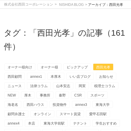
株式会社西田コーポレーション
NISHIDA BLOG
アーカイブ：西田光孝
タグ：「西田光孝」の記事（161
件）
オーナー様向け
オーナー様
ピックアップ
西田光孝
西田顧問
annex1
本厚木
いい店ブログ
お知らせ
ニュース
法律コラム
山本安志
岡実
税理士コラム
NEW
厚木
事務所
秦野
CSR
スポーツ
海老名
西田ハウス
投資物件
annex3
東海大学
顧問弁護士
オンライン
スマート賃貸
愛甲石田駅
annex4
本店
東海大学前駅
テナント
学生おすすめ