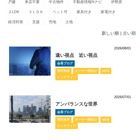
戸建
来店不要
中古物件
不動産情報Nナビ
伊勢原
２LDK
３ＬＤＫ
ペット可
家具付き
家電付き
経済対策
支援
売地
土地
新しい順 |
古い順
2026/08/01
遠い視点 近い視点
会長ブログ
西田光孝
オーナー様向け
NEW
ピックアップ
2026/07/01
アンバランスな世界
会長ブログ
西田光孝
オーナー様向け
NEW
ピックアップ