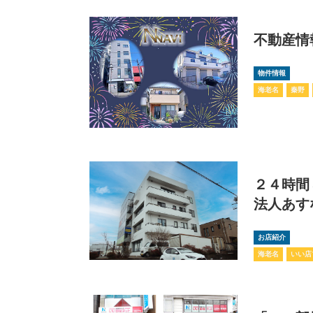
不動産情
物件情報
海老名
秦野
２４時間
法人あす
お店紹介
海老名
いい店