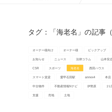
タグ：「海老名」の記事（
オーナー様向け
オーナー様
ピックアップ
お知らせ
ニュース
法律コラム
山本安
CSR
スポーツ
海老名
西田ハウス
スマート賃貸
愛甲石田駅
annex4
本店
中古物件
不動産情報Nナビ
伊勢原
２L
支援
売地
土地