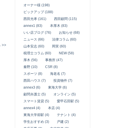
オーナー様 (198)
ピックアップ (188)
西田光孝 (161)
西田顧問 (115)
annex1 (83)
本厚木 (83)
いい店ブログ (76)
お知らせ (68)
ニュース (66)
法律コラム (60)
 >>
山本安志 (60)
岡実 (60)
税理士コラム (60)
NEW (58)
厚木 (56)
事務所 (47)
秦野 (10)
CSR (8)
スポーツ (8)
海老名 (7)
西田ハウス (7)
投資物件 (7)
annex3 (6)
東海大学 (6)
顧問弁護士 (5)
オンライン (5)
スマート賃貸 (5)
愛甲石田駅 (5)
annex4 (4)
本店 (4)
東海大学前駅 (4)
テナント (4)
学生おすすめ (3)
戸建 (2)