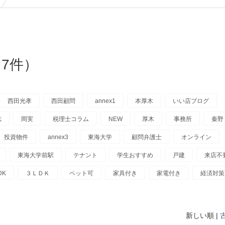
7件）
西田光孝
西田顧問
annex1
本厚木
いい店ブログ
志
岡実
税理士コラム
NEW
厚木
事務所
秦野
投資物件
annex3
東海大学
顧問弁護士
オンライン
東海大学前駅
テナント
学生おすすめ
戸建
来店不
DK
３ＬＤＫ
ペット可
家具付き
家電付き
経済対策
新しい順 |