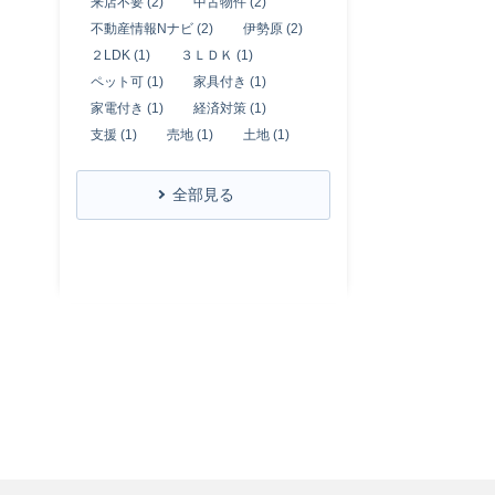
来店不要 (2)
中古物件 (2)
不動産情報Nナビ (2)
伊勢原 (2)
２LDK (1)
３ＬＤＫ (1)
ペット可 (1)
家具付き (1)
家電付き (1)
経済対策 (1)
支援 (1)
売地 (1)
土地 (1)
全部見る