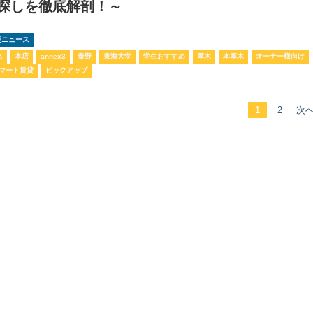
探しを徹底解剖！～
動産ニュース
名
本店
annex3
秦野
東海大学
学生おすすめ
厚木
本厚木
オーナー様向け
マート賃貸
ピックアップ
1
2
次へ