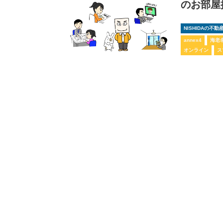
のお部屋
NISHIDAの不
annex4
海老
オンライン
ス