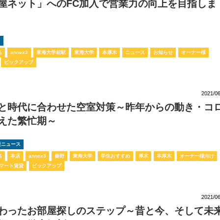
屋ネット」へのFC加入で営業力の向上を目指しま
ス
名
annex3
東海大学前駅
東海大学
本厚木
ニュース
お知らせ
オーナー様
ピックアップ
2021/06
と時代に合わせた空室対策～昨年からの動き・コ
えた繁忙期～
動産ニュース
名
本店
annex3
秦野
東海大学
学生おすすめ
厚木
本厚木
オーナー様向け
マート賃貸
ピックアップ
2021/06
わったお部屋探しのステップ～昔と今、そして未