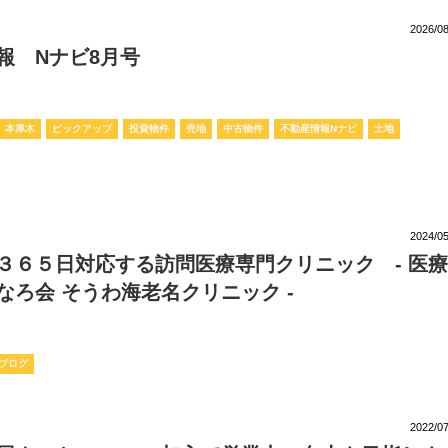
2026/08
報 Nナビ8月号
本厚木
ピックアップ
投資物件
売地
中古物件
不動産情報Nナビ
土地
2024/05
３６５日対応する訪問医療専門クリニック - 医
なろ会 そうわ海老名クリニック -
ブログ
2022/07