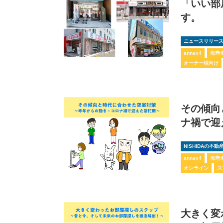
「いい部
す。
ニュースリリー
annex4
海老
オーナー様向け
その傾向
ナ禍で迎
NISHIDAの不
annex4
海老
オンライン
ス
大きく変