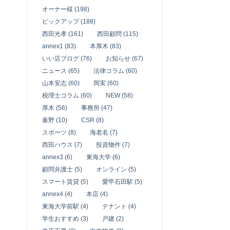
オーナー様 (198)
ピックアップ (188)
西田光孝 (161)
西田顧問 (115)
annex1 (83)
本厚木 (83)
いい店ブログ (76)
お知らせ (67)
ニュース (65)
法律コラム (60)
山本安志 (60)
岡実 (60)
税理士コラム (60)
NEW (58)
厚木 (56)
事務所 (47)
秦野 (10)
CSR (8)
スポーツ (8)
海老名 (7)
西田ハウス (7)
投資物件 (7)
annex3 (6)
東海大学 (6)
顧問弁護士 (5)
オンライン (5)
スマート賃貸 (5)
愛甲石田駅 (5)
annex4 (4)
本店 (4)
東海大学前駅 (4)
テナント (4)
学生おすすめ (3)
戸建 (2)