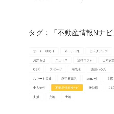
タグ：「不動産情報Nナビ
オーナー様向け
オーナー様
ピックアップ
お知らせ
ニュース
法律コラム
山本安
CSR
スポーツ
海老名
西田ハウス
スマート賃貸
愛甲石田駅
annex4
本店
中古物件
不動産情報Nナビ
伊勢原
２L
支援
売地
土地