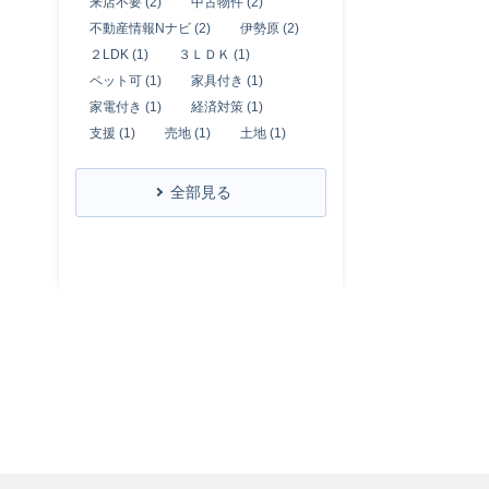
来店不要 (2)
中古物件 (2)
不動産情報Nナビ (2)
伊勢原 (2)
２LDK (1)
３ＬＤＫ (1)
ペット可 (1)
家具付き (1)
家電付き (1)
経済対策 (1)
支援 (1)
売地 (1)
土地 (1)
全部見る