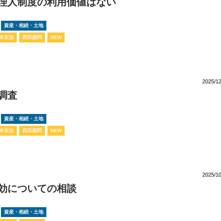
理人制度の利用価値はない
資産・相続・土地
本安志
西田顧問
NEW
2025/12
調査
資産・相続・土地
本安志
西田顧問
NEW
2025/10
効についての相談
資産・相続・土地