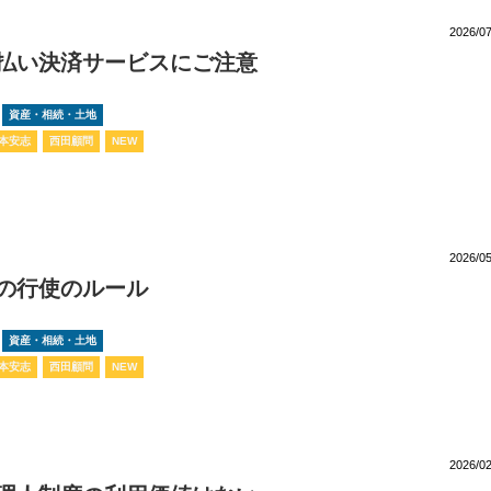
2026/07
払い決済サービスにご注意
資産・相続・土地
本安志
西田顧問
NEW
2026/05
の行使のルール
資産・相続・土地
本安志
西田顧問
NEW
2026/02