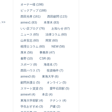
オーナー様 (198)
ピックアップ (188)
西田光孝 (161)
西田顧問 (115)
 >>
annex1 (83)
本厚木 (83)
いい店ブログ (76)
お知らせ (67)
ニュース (65)
法律コラム (60)
山本安志 (60)
岡実 (60)
税理士コラム (60)
NEW (58)
厚木 (56)
事務所 (47)
秦野 (10)
CSR (8)
スポーツ (8)
海老名 (7)
西田ハウス (7)
投資物件 (7)
annex3 (6)
東海大学 (6)
顧問弁護士 (5)
オンライン (5)
スマート賃貸 (5)
愛甲石田駅 (5)
annex4 (4)
本店 (4)
東海大学前駅 (4)
テナント (4)
学生おすすめ (3)
戸建 (2)