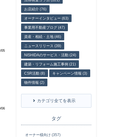
法律税金コラム (121)
お店紹介 (76)
オーナーインタビュー (63)
事業用不動産ブログ (47)
資産・相続・土地 (46)
ニュースリリース (39)
/05
NISHIDAのサービス・活動 (24)
建築・リフォーム施工事例 (21)
CSR活動 (8)
キャンペーン情報 (3)
物件情報 (2)
カテゴリ全てを表示
/06
タグ
オーナー様向け (357)