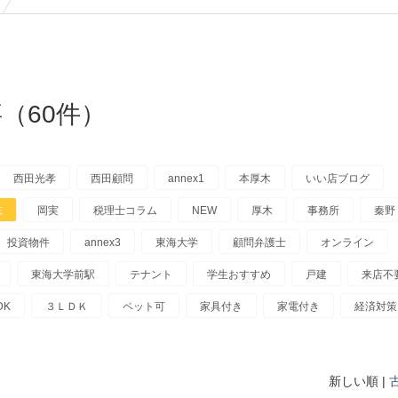
（60件）
西田光孝
西田顧問
annex1
本厚木
いい店ブログ
志
岡実
税理士コラム
NEW
厚木
事務所
秦野
投資物件
annex3
東海大学
顧問弁護士
オンライン
東海大学前駅
テナント
学生おすすめ
戸建
来店不
DK
３ＬＤＫ
ペット可
家具付き
家電付き
経済対策
新しい順 |