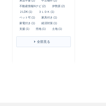
来店不要 (2)
中古物件 (2)
不動産情報Nナビ (2)
伊勢原 (2)
２LDK (1)
３ＬＤＫ (1)
ペット可 (1)
家具付き (1)
家電付き (1)
経済対策 (1)
支援 (1)
売地 (1)
土地 (1)
全部見る