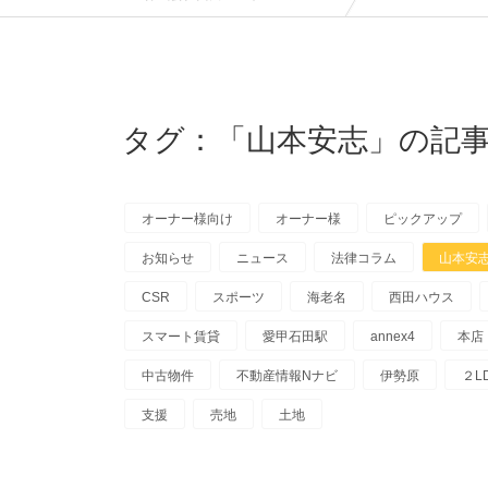
タグ：「山本安志」の記事
オーナー様向け
オーナー様
ピックアップ
お知らせ
ニュース
法律コラム
山本安
CSR
スポーツ
海老名
西田ハウス
スマート賃貸
愛甲石田駅
annex4
本店
中古物件
不動産情報Nナビ
伊勢原
２L
支援
売地
土地