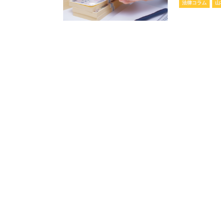
法律コラム
山