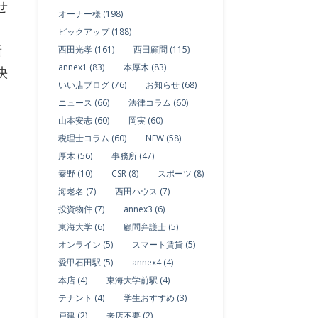
せ
オーナー様 (198)
ピックアップ (188)
新
西田光孝 (161)
西田顧問 (115)
annex1 (83)
本厚木 (83)
快
いい店ブログ (76)
お知らせ (68)
ニュース (66)
法律コラム (60)
山本安志 (60)
岡実 (60)
税理士コラム (60)
NEW (58)
厚木 (56)
事務所 (47)
秦野 (10)
CSR (8)
スポーツ (8)
海老名 (7)
西田ハウス (7)
投資物件 (7)
annex3 (6)
東海大学 (6)
顧問弁護士 (5)
オンライン (5)
スマート賃貸 (5)
愛甲石田駅 (5)
annex4 (4)
本店 (4)
東海大学前駅 (4)
テナント (4)
学生おすすめ (3)
戸建 (2)
来店不要 (2)