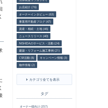
れ
お店紹介 (76)
回
オーナーインタビュー (63)
く
事業用不動産ブログ (47)
資産・相続・土地 (46)
ニュースリリース (40)
NISHIDAのサービス・活動 (24)
求
建築・リフォーム施工事例 (21)
CSR活動 (8)
キャンペーン情報 (3)
物件情報 (2)
に
カテゴリ全てを表示
く
タグ
接
オーナー様向け (357)