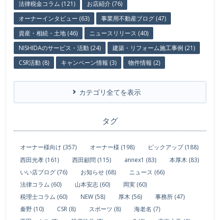
法律税金コラム (121)
お店紹介 (76)
オーナーインタビュー (63)
事業用不動産ブログ (47)
資産・相続・土地 (46)
ニュースリリース (40)
NISHIDAのサービス・活動 (24)
建築・リフォーム施工事例 (21)
CSR活動 (8)
キャンペーン情報 (3)
物件情報 (2)
カテゴリ全てを表示
タグ
オーナー様向け (357)
オーナー様 (198)
ピックアップ (188)
西田光孝 (161)
西田顧問 (115)
annex1 (83)
本厚木 (83)
いい店ブログ (76)
お知らせ (68)
ニュース (66)
法律コラム (60)
山本安志 (60)
岡実 (60)
税理士コラム (60)
NEW (58)
厚木 (56)
事務所 (47)
秦野 (10)
CSR (8)
スポーツ (8)
海老名 (7)