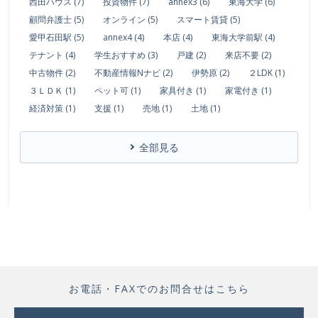
西田ハウス (7)
投資物件 (7)
annex3 (6)
東海大学 (6)
顧問弁護士 (5)
オンライン (5)
スマート賃貸 (5)
愛甲石田駅 (5)
annex4 (4)
本店 (4)
東海大学前駅 (4)
テナント (4)
学生おすすめ (3)
戸建 (2)
来店不要 (2)
中古物件 (2)
不動産情報Nナビ (2)
伊勢原 (2)
２LDK (1)
３ＬＤＫ (1)
ペット可 (1)
家具付き (1)
家電付き (1)
経済対策 (1)
支援 (1)
売地 (1)
土地 (1)
全部見る
お電話・FAXでのお問合せはこちら