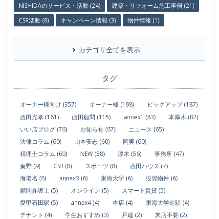
NISHIDAのサービス・活動 (24)
建築・リフォーム施工事例 (21)
CSR活動 (8)
キャンペーン情報 (3)
物件情報 (1)
カテゴリ全てを表示
タグ
オーナー様向け (357)
オーナー様 (198)
ピックアップ (187)
西田光孝 (161)
西田顧問 (115)
annex1 (83)
本厚木 (82)
いい店ブログ (76)
お知らせ (67)
ニュース (65)
法律コラム (60)
山本安志 (60)
岡実 (60)
税理士コラム (60)
NEW (58)
厚木 (56)
事務所 (47)
秦野 (9)
CSR (8)
スポーツ (8)
西田ハウス (7)
海老名 (6)
annex3 (6)
東海大学 (6)
投資物件 (6)
顧問弁護士 (5)
オンライン (5)
スマート賃貸 (5)
愛甲石田駅 (5)
annex4 (4)
本店 (4)
東海大学前駅 (4)
テナント (4)
学生おすすめ (3)
戸建 (2)
来店不要 (2)