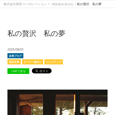
株式会社西田コーポレーション
私の贅沢 私の夢
NISHIDA BLOG
私の贅沢 私の夢
2025/08/01
会長ブログ
西田光孝
オーナー様向け
ピックアップ
LINEで送る