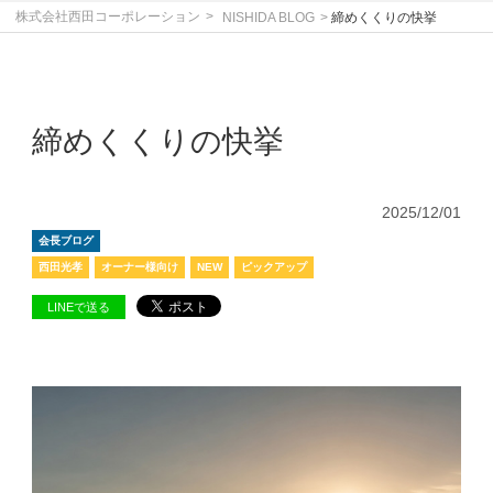
株式会社西田コーポレーション
NISHIDA BLOG
締めくくりの快挙
締めくくりの快挙
2025/12/01
会長ブログ
西田光孝
オーナー様向け
NEW
ピックアップ
LINEで送る