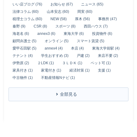
いい店ブログ (76)
お知らせ (67)
ニュース (65)
法律コラム (60)
山本安志 (60)
岡実 (60)
税理士コラム (60)
NEW (58)
厚木 (56)
事務所 (47)
秦野 (9)
CSR (8)
スポーツ (8)
西田ハウス (7)
海老名 (6)
annex3 (6)
東海大学 (6)
投資物件 (6)
顧問弁護士 (5)
オンライン (5)
スマート賃貸 (5)
愛甲石田駅 (5)
annex4 (4)
本店 (4)
東海大学前駅 (4)
テナント (4)
学生おすすめ (3)
戸建 (2)
来店不要 (2)
伊勢原 (2)
２LDK (1)
３ＬＤＫ (1)
ペット可 (1)
家具付き (1)
家電付き (1)
経済対策 (1)
支援 (1)
中古物件 (1)
不動産情報Nナビ (1)
全部見る