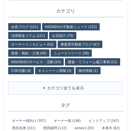
カテゴリ
会長ブログ (161)
NISHIDAの不動産ニュース (152)
法律税金コラム (121)
お店紹介 (76)
オーナーインタビュー (63)
事業用不動産ブログ (47)
資産・相続・土地 (46)
ニュースリリース (39)
NISHIDAのサービス・活動 (24)
建築・リフォーム施工事例 (21)
CSR活動 (8)
キャンペーン情報 (3)
物件情報 (1)
カテゴリ全てを表示
タグ
オーナー様向け (357)
オーナー様 (198)
ピックアップ (187)
西田光孝 (161)
西田顧問 (115)
annex1 (83)
本厚木 (82)