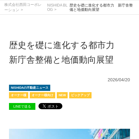
株式会社西田コーポレ
NISHIDA BL
歴史を礎に進化する都市力 新庁舎整
OG
備と地価動向展望
ーション
歴史を礎に進化する都市力
新庁舎整備と地価動向展望
2026/04/20
NISHIDAの不動産ニュース
オーナー様
オーナー様向け
NEW
ピックアップ
LINEで送る