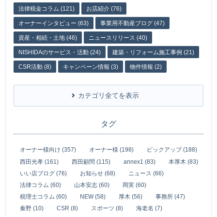
法律税金コラム (121)
お店紹介 (76)
オーナーインタビュー (63)
事業用不動産ブログ (47)
資産・相続・土地 (46)
ニュースリリース (40)
NISHIDAのサービス・活動 (24)
建築・リフォーム施工事例 (21)
CSR活動 (8)
キャンペーン情報 (3)
物件情報 (2)
カテゴリ全てを表示
タグ
オーナー様向け (357)
オーナー様 (198)
ピックアップ (188)
西田光孝 (161)
西田顧問 (115)
annex1 (83)
本厚木 (83)
いい店ブログ (76)
お知らせ (68)
ニュース (66)
法律コラム (60)
山本安志 (60)
岡実 (60)
税理士コラム (60)
NEW (58)
厚木 (56)
事務所 (47)
秦野 (10)
CSR (8)
スポーツ (8)
海老名 (7)