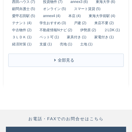
西田ハウス (7)
投資物件 (7)
annex3 (6)
東海大学 (6)
顧問弁護士 (5)
オンライン (5)
スマート賃貸 (5)
愛甲石田駅 (5)
annex4 (4)
本店 (4)
東海大学前駅 (4)
テナント (4)
学生おすすめ (3)
戸建 (2)
来店不要 (2)
中古物件 (2)
不動産情報Nナビ (2)
伊勢原 (2)
２LDK (1)
３ＬＤＫ (1)
ペット可 (1)
家具付き (1)
家電付き (1)
経済対策 (1)
支援 (1)
売地 (1)
土地 (1)
全部見る
お電話・FAXでのお問合せはこちら