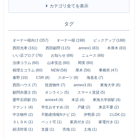
カテゴリ全てを表示
タグ
オーナー様向け (357)
オーナー様 (198)
ピックアップ (188)
西田光孝 (161)
西田顧問 (115)
annex1 (83)
本厚木 (83)
いい店ブログ (76)
お知らせ (68)
ニュース (66)
法律コラム (60)
山本安志 (60)
岡実 (60)
税理士コラム (60)
NEW (58)
厚木 (56)
事務所 (47)
秦野 (10)
CSR (8)
スポーツ (8)
海老名 (7)
西田ハウス (7)
投資物件 (7)
annex3 (6)
東海大学 (6)
顧問弁護士 (5)
オンライン (5)
スマート賃貸 (5)
愛甲石田駅 (5)
annex4 (4)
本店 (4)
東海大学前駅 (4)
テナント (4)
学生おすすめ (3)
戸建 (2)
来店不要 (2)
中古物件 (2)
不動産情報Nナビ (2)
伊勢原 (2)
２LDK (1)
３ＬＤＫ (1)
ペット可 (1)
家具付き (1)
家電付き (1)
経済対策 (1)
支援 (1)
売地 (1)
土地 (1)