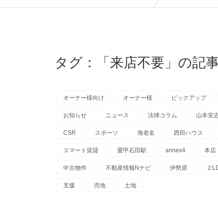
タグ：「来店不要」の記事
オーナー様向け
オーナー様
ピックアップ
お知らせ
ニュース
法律コラム
山本安
CSR
スポーツ
海老名
西田ハウス
スマート賃貸
愛甲石田駅
annex4
本店
中古物件
不動産情報Nナビ
伊勢原
２L
支援
売地
土地