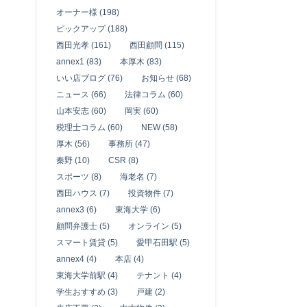
オーナー様 (198)
ピックアップ (188)
西田光孝 (161)
西田顧問 (115)
annex1 (83)
本厚木 (83)
いい店ブログ (76)
お知らせ (68)
ニュース (66)
法律コラム (60)
山本安志 (60)
岡実 (60)
税理士コラム (60)
NEW (58)
厚木 (56)
事務所 (47)
秦野 (10)
CSR (8)
スポーツ (8)
海老名 (7)
西田ハウス (7)
投資物件 (7)
annex3 (6)
東海大学 (6)
顧問弁護士 (5)
オンライン (5)
スマート賃貸 (5)
愛甲石田駅 (5)
annex4 (4)
本店 (4)
東海大学前駅 (4)
テナント (4)
学生おすすめ (3)
戸建 (2)