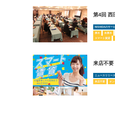
第4回 
NISHIDAのサ
厚木
本厚木
スマート賃貸
来店不要
ニュースリリー
来店不要
オン