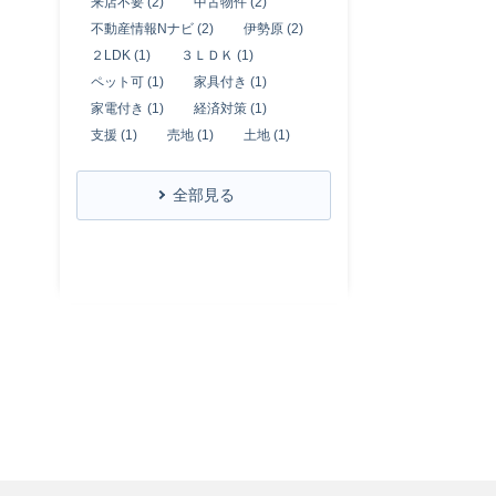
来店不要 (2)
中古物件 (2)
不動産情報Nナビ (2)
伊勢原 (2)
２LDK (1)
３ＬＤＫ (1)
ペット可 (1)
家具付き (1)
家電付き (1)
経済対策 (1)
支援 (1)
売地 (1)
土地 (1)
全部見る