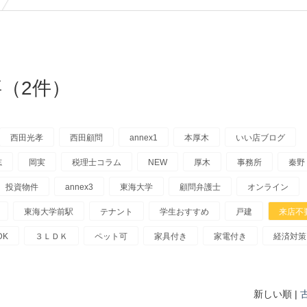
（2件）
西田光孝
西田顧問
annex1
本厚木
いい店ブログ
志
岡実
税理士コラム
NEW
厚木
事務所
秦野
投資物件
annex3
東海大学
顧問弁護士
オンライン
東海大学前駅
テナント
学生おすすめ
戸建
来店不
DK
３ＬＤＫ
ペット可
家具付き
家電付き
経済対策
新しい順 |