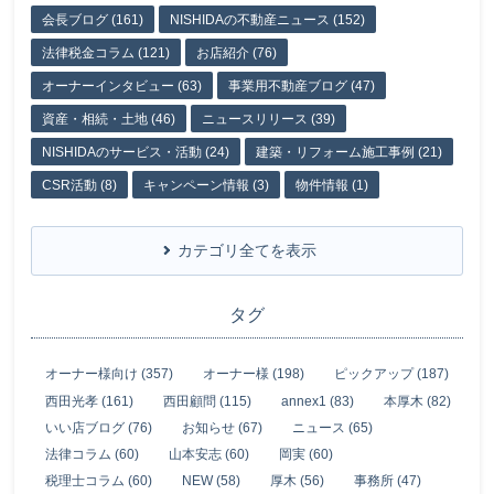
会長ブログ (161)
NISHIDAの不動産ニュース (152)
法律税金コラム (121)
お店紹介 (76)
オーナーインタビュー (63)
事業用不動産ブログ (47)
資産・相続・土地 (46)
ニュースリリース (39)
NISHIDAのサービス・活動 (24)
建築・リフォーム施工事例 (21)
CSR活動 (8)
キャンペーン情報 (3)
物件情報 (1)
カテゴリ全てを表示
タグ
オーナー様向け (357)
オーナー様 (198)
ピックアップ (187)
西田光孝 (161)
西田顧問 (115)
annex1 (83)
本厚木 (82)
いい店ブログ (76)
お知らせ (67)
ニュース (65)
法律コラム (60)
山本安志 (60)
岡実 (60)
税理士コラム (60)
NEW (58)
厚木 (56)
事務所 (47)