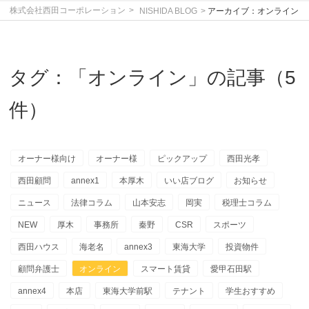
株式会社西田コーポレーション
NISHIDA BLOG
アーカイブ：オンライン
タグ：「オンライン」の記事（5
件）
オーナー様向け
オーナー様
ピックアップ
西田光孝
西田顧問
annex1
本厚木
いい店ブログ
お知らせ
ニュース
法律コラム
山本安志
岡実
税理士コラム
NEW
厚木
事務所
秦野
CSR
スポーツ
西田ハウス
海老名
annex3
東海大学
投資物件
顧問弁護士
オンライン
スマート賃貸
愛甲石田駅
annex4
本店
東海大学前駅
テナント
学生おすすめ