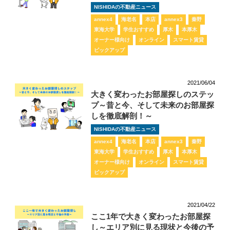
NISHIDAの不動産ニュース
annex4
海老名
本店
annex3
秦野
東海大学
学生おすすめ
厚木
本厚木
オーナー様向け
オンライン
スマート賃貸
ピックアップ
2021/06/04
大きく変わったお部屋探しのステッ
プ～昔と今、そして未来のお部屋探
しを徹底解剖！～
NISHIDAの不動産ニュース
annex4
海老名
本店
annex3
秦野
東海大学
学生おすすめ
厚木
本厚木
オーナー様向け
オンライン
スマート賃貸
ピックアップ
2021/04/22
ここ1年で大きく変わったお部屋探
し～エリア別に見る現状と今後の予