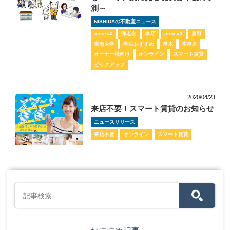
測～
NISHIDAの不動産ニュース
annex4
海老名
本店
annex3
秦野
東海大学
学生おすすめ
厚木
本厚木
オーナー様向け
オンライン
スマート賃貸
ピックアップ
2020/04/23
来店不要！スマート賃貸のお知らせ
ニュースリリース
来店不要
オンライン
スマート賃貸