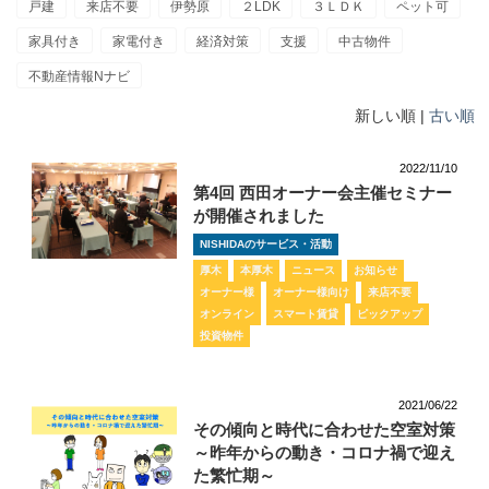
戸建
来店不要
伊勢原
２LDK
３ＬＤＫ
ペット可
家具付き
家電付き
経済対策
支援
中古物件
不動産情報Nナビ
新しい順 |
古い順
2022/11/10
第4回 西田オーナー会主催セミナー
が開催されました
NISHIDAのサービス・活動
厚木
本厚木
ニュース
お知らせ
オーナー様
オーナー様向け
来店不要
オンライン
スマート賃貸
ピックアップ
投資物件
2021/06/22
その傾向と時代に合わせた空室対策
～昨年からの動き・コロナ禍で迎え
た繁忙期～